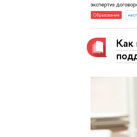
экспертиз договор
Образование
маст
Как 
под