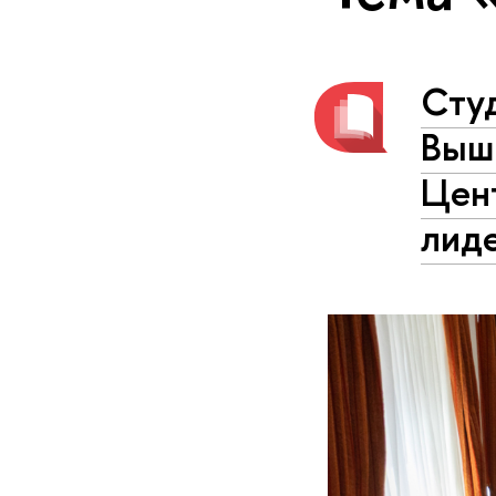
Сту
Выш
Цен
лид