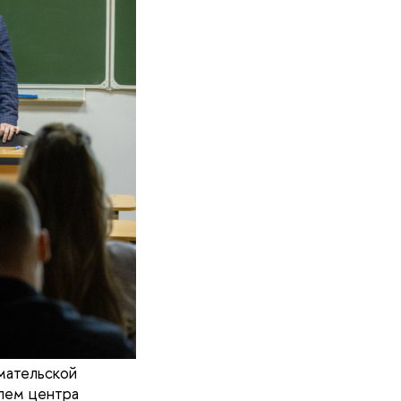
мательской
лем центра