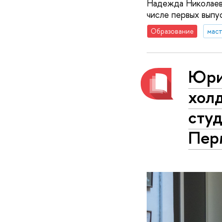
Надежда Николаевн
числе первых выпу
Образование
маст
Юри
холд
сту
Пер