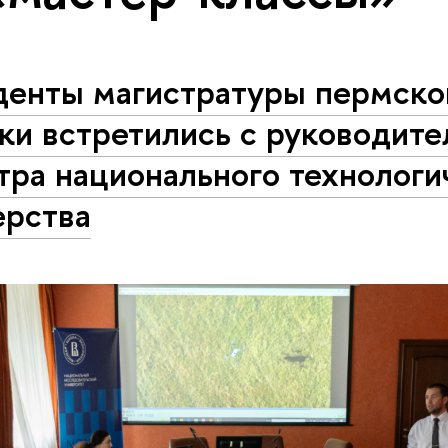
денты магистратуры пермско
ки встретились с руководит
тра национального технологи
ерства