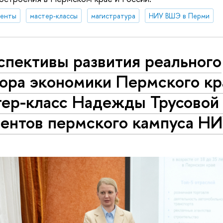
денты
мастер-классы
магистратура
НИУ ВШЭ в Перми
спективы развития реального
ора экономики Пермского кр
тер-класс Надежды Трусовой
дентов пермского кампуса 