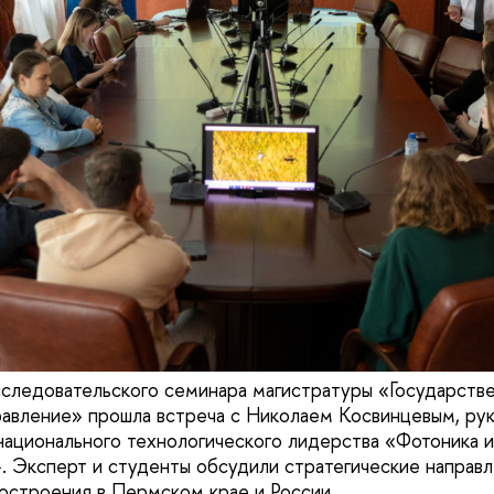
сследовательского семинара магистратуры «Государств
авление» прошла встреча с Николаем Косвинцевым, ру
ационального технологического лидерства «Фотоника и
 Эксперт и студенты обсудили стратегические направл
остроения в Пермском крае и России.