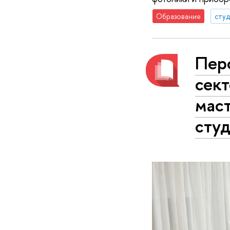
Образование
сту
Пер
сект
мас
сту