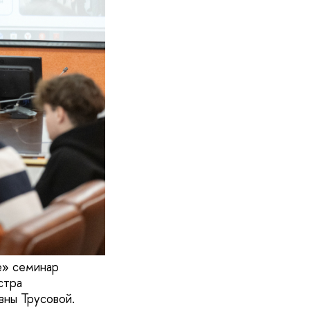
е» семинар
стра
вны Трусовой.