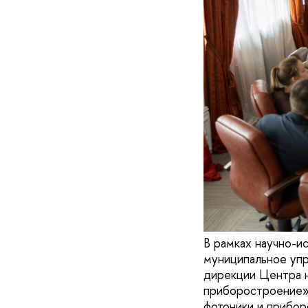
В рамках научно-и
муниципальное упр
дирекции Центра н
приборостроение».
фотоники и прибор