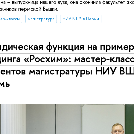
а – выпускница нашего вуза, она окончила факультет эк
скников пермской Вышки.
ер-классы
магистратура
НИУ ВШЭ в Перми
дическая функция на приме
инга «Росхим»: мастер-клас
дентов магистратуры НИУ В
мь