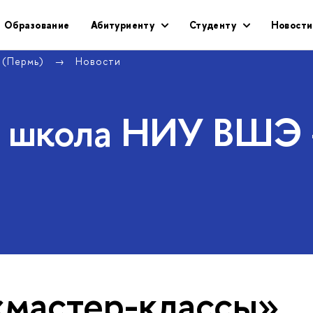
Образование
Абитуриенту
Студенту
Новости
 (Пермь)
Новости
я школа НИУ ВШЭ
«мастер-классы»