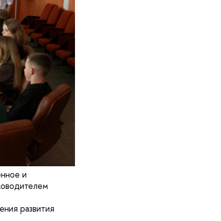
енное и
ководителем
ения развития