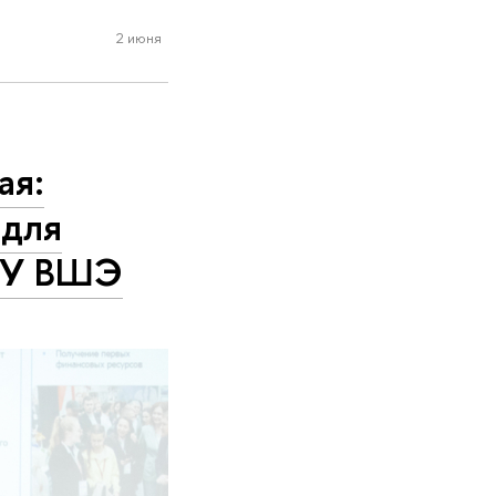
2 июня
ая:
 для
НИУ ВШЭ