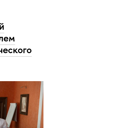
й
елем
ческого