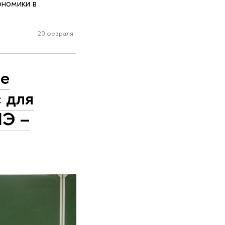
ономики в
20 февраля
ре
с для
ШЭ –