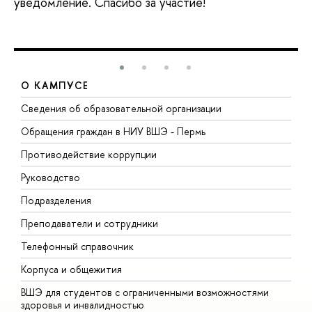
уведомление. Спасибо за участие!
О КАМПУСЕ
Сведения об образовательной организации
Д
Обращения граждан в НИУ ВШЭ - Пермь
О
Противодействие коррупции
П
Руководство
П
Подразделения
И
Преподаватели и сотрудники
Д
Телефонный справочник
У
Корпуса и общежития
О
ВШЭ для студентов с ограниченными возможностями
здоровья и инвалидностью