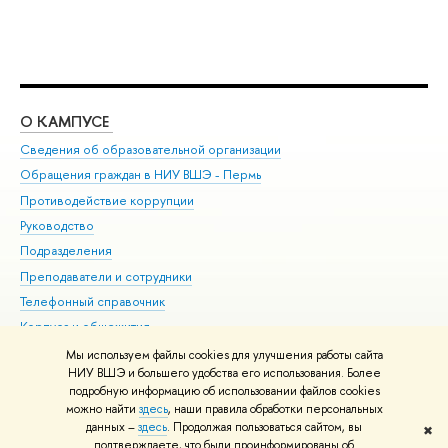
О КАМПУСЕ
ОБ
Сведения об образовательной организации
Дов
Обращения граждан в НИУ ВШЭ - Пермь
Ол
Противодействие коррупции
При
Руководство
При
Подразделения
Ин
Преподаватели и сотрудники
До
Телефонный справочник
Уни
Корпуса и общежития
Обр
ВШЭ для студентов с ограниченными возможностями
Мы используем файлы cookies для улучшения работы сайта
здоровья и инвалидностью
НИУ ВШЭ и большего удобства его использования. Более
подробную информацию об использовании файлов cookies
Единая платежная страница
можно найти
здесь
, наши правила обработки персональных
данных –
здесь
. Продолжая пользоваться сайтом, вы
✖
Редактору
подтверждаете, что были проинформированы об