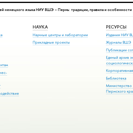
ей немецкого языка НИУ ВШЭ – Пермь: традиции, правила и особенности
НАУКА
РЕСУРСЫ
ка
Научные центры и лаборатории
Издания НИУ В
Прикладные проекты
Журналы ВШЭ
Публикации со
Единый архив э
социологическ
ентам
Корпоративная
нес-
Библиотека
г
Министерство 
Пермского кра
модействие