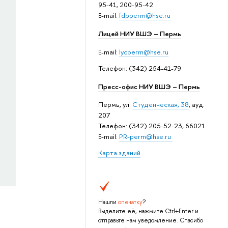
95-41, 200-95-42
E-mail:
fdpperm@hse.ru
Лицей НИУ ВШЭ – Пермь
E-mail:
lycperm@hse.ru
Телефон: (342) 254-41-79
Пресс-офис НИУ ВШЭ – Пермь
Пермь, ул.
Студенческая, 38
, ауд.
207
Телефон: (342) 205-52-23, 66021
E-mail:
PR-perm@hse.ru
Карта зданий
Нашли
опечатку
?
Выделите её, нажмите Ctrl+Enter и
отправьте нам уведомление. Спасибо