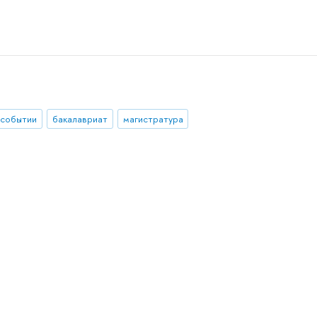
 событии
бакалавриат
магистратура