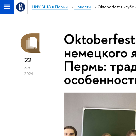
НИУ ВШЭ в Перми
Новости
Oktoberfest в клуб
Oktoberfest
немецкого 
22
Пермь: трад
окт
особенност
2024