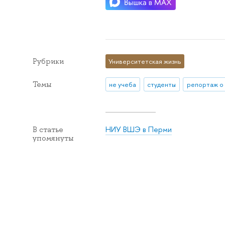
Рубрики
Университетская жизнь
Темы
не учеба
студенты
репортаж о
НИУ ВШЭ в Перми
В статье
упомянуты