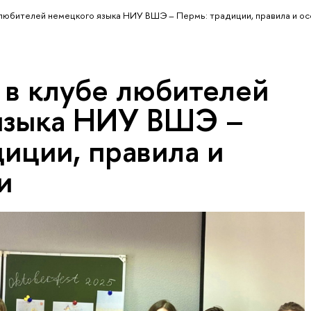
е любителей немецкого языка НИУ ВШЭ – Пермь: традиции, правила и о
 в клубе любителей
языка НИУ ВШЭ –
иции, правила и
и