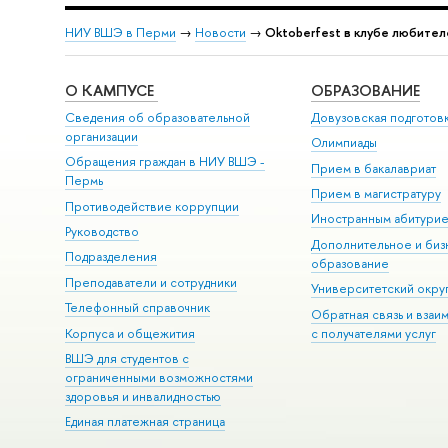
НИУ ВШЭ в Перми
→
Новости
→
Oktoberfest в клубе любител
О КАМПУСЕ
ОБРАЗОВАНИЕ
Сведения об образовательной
Довузовская подготов
организации
Олимпиады
Обращения граждан в НИУ ВШЭ -
Прием в бакалавриат
Пермь
Прием в магистратуру
Противодействие коррупции
Иностранным абитури
Руководство
Дополнительное и биз
Подразделения
образование
Преподаватели и сотрудники
Университетский окру
Телефонный справочник
Обратная связь и взаи
Корпуса и общежития
с получателями услуг
ВШЭ для студентов с
ограниченными возможностями
здоровья и инвалидностью
Единая платежная страница