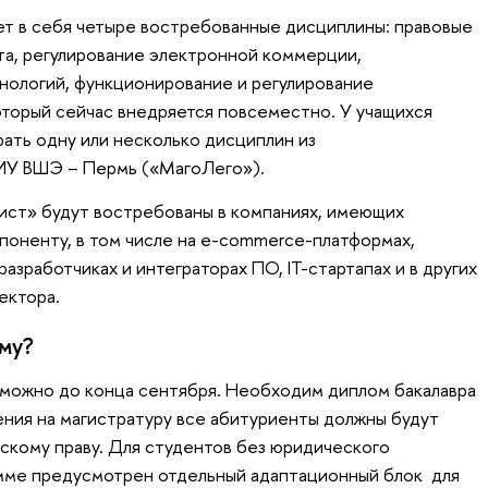
ет в себя четыре востребованные дисциплины: правовые
та, регулирование электронной коммерции,
нологий, функционирование и регулирование
оторый сейчас внедряется повсеместно. У учащихся
ать одну или несколько дисциплин из
ИУ ВШЭ – Пермь («МагоЛего»).
ист» будут востребованы в компаниях, имеющих
оненту, в том числе на e-сommerce-платформах,
азработчиках и интеграторах ПО, IT-стартапах и в других
сектора.
мму?
 можно до конца сентября. Необходим диплом бакалавра
ения на магистратуру все абитуриенты должны будут
нскому праву. Для студентов без юридического
амме предусмотрен отдельный адаптационный блок для