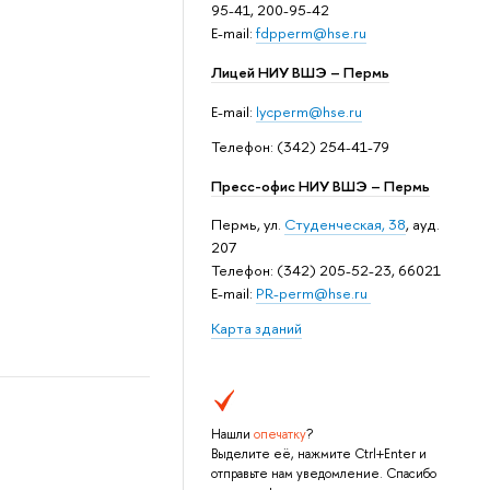
95-41, 200-95-42
E-mail:
fdpperm@hse.ru
Лицей НИУ ВШЭ – Пермь
E-mail:
lycperm@hse.ru
Телефон: (342) 254-41-79
Пресс-офис НИУ ВШЭ – Пермь
Пермь, ул.
Студенческая, 38
, ауд.
207
Телефон: (342) 205-52-23, 66021
E-mail:
PR-perm@hse.ru
Карта зданий
Нашли
опечатку
?
Выделите её, нажмите Ctrl+Enter и
отправьте нам уведомление. Спасибо