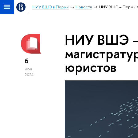
НИУ ВШЭ в Перми
Новости
НИУ ВШЭ – Пермь за
НИУ ВШЭ – 
магистратур
6
юристов
июн
2024