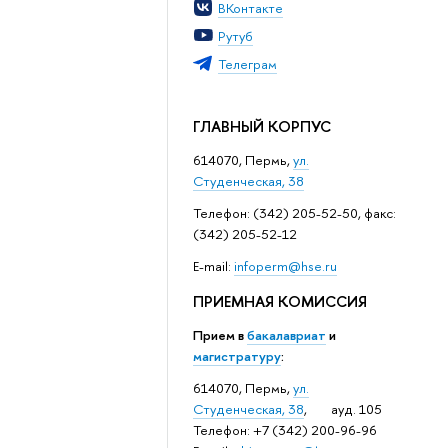
ВКонтакте
Рутуб
Телеграм
ГЛАВНЫЙ КОРПУС
614070, Пермь,
ул.
Студенческая, 38
Телефон: (342) 205-52-50, факс:
(342) 205-52-12
Е-mail:
infoperm@hse.ru
ПРИЕМНАЯ КОМИССИЯ
Прием в
бакалавриат
и
магистратуру
:
614070, Пермь,
ул.
Студенческая, 38
, ауд. 105
Телефон: +7 (342) 200-96-96