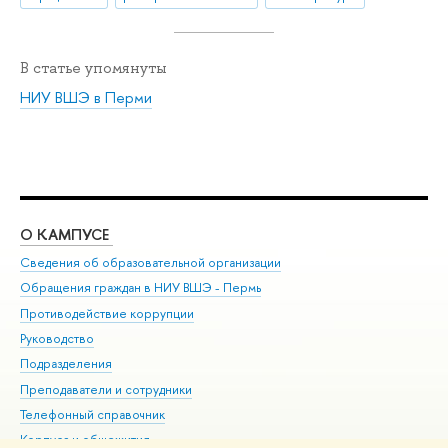
В статье упомянуты
НИУ ВШЭ в Перми
О КАМПУСЕ
ОБ
Сведения об образовательной организации
Дов
Обращения граждан в НИУ ВШЭ - Пермь
Ол
Противодействие коррупции
При
Руководство
При
Подразделения
Ин
Преподаватели и сотрудники
До
Телефонный справочник
Уни
Корпуса и общежития
Обр