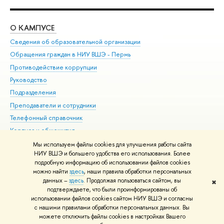
О КАМПУСЕ
ОБ
Сведения об образовательной организации
Дов
Обращения граждан в НИУ ВШЭ - Пермь
Ол
Противодействие коррупции
При
Руководство
При
Подразделения
Ин
Преподаватели и сотрудники
До
Телефонный справочник
Уни
Корпуса и общежития
Обр
ВШЭ для студентов с ограниченными возможностями
Мы используем файлы cookies для улучшения работы сайта
здоровья и инвалидностью
НИУ ВШЭ и большего удобства его использования. Более
подробную информацию об использовании файлов cookies
Единая платежная страница
можно найти
здесь
, наши правила обработки персональных
данных –
здесь
. Продолжая пользоваться сайтом, вы
✖
Редактору
подтверждаете, что были проинформированы об
© НИУ ВШЭ 1993–2026
Условия использования материалов
Адреса
использовании файлов cookies сайтом НИУ ВШЭ и согласны
с нашими правилами обработки персональных данных. Вы
и контакты
Карта сайта
можете отключить файлы cookies в настройках Вашего
Шрифты HSE Sans и HSE Slab разработаны в
Школе дизайна НИУ ВШЭ