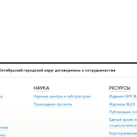
ктябрьский городской округ договорились о сотрудничестве
НАУКА
РЕСУРСЫ
ка
Научные центры и лаборатории
Издания НИУ В
Прикладные проекты
Журналы ВШЭ
Публикации со
Единый архив э
социологическ
ентам
Корпоративная
нес-