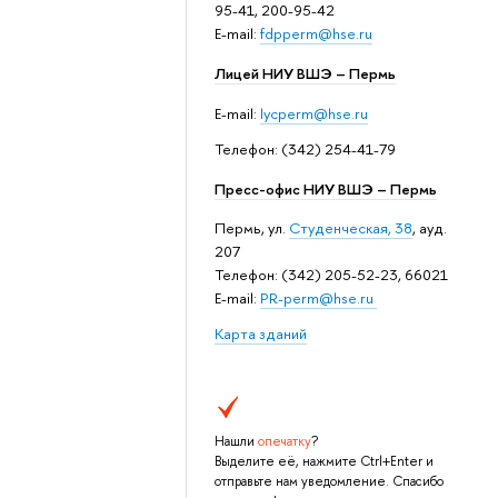
95-41, 200-95-42
E-mail:
fdpperm@hse.ru
Лицей НИУ ВШЭ – Пермь
E-mail:
lycperm@hse.ru
Телефон: (342) 254-41-79
Пресс-офис НИУ ВШЭ – Пермь
Пермь, ул.
Студенческая, 38
, ауд.
207
Телефон: (342) 205-52-23, 66021
E-mail:
PR-perm@hse.ru
Карта зданий
Нашли
опечатку
?
Выделите её, нажмите Ctrl+Enter и
отправьте нам уведомление. Спасибо