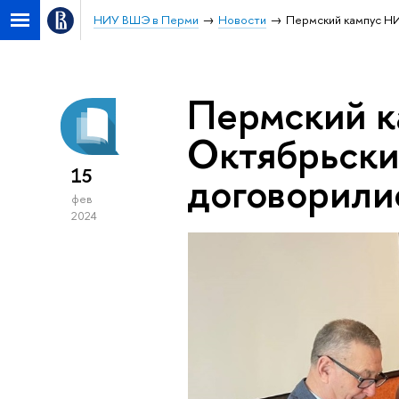
НИУ ВШЭ в Перми
Новости
Пермский кампус НИ
Пермский 
Октябрьски
15
договорили
фев
2024