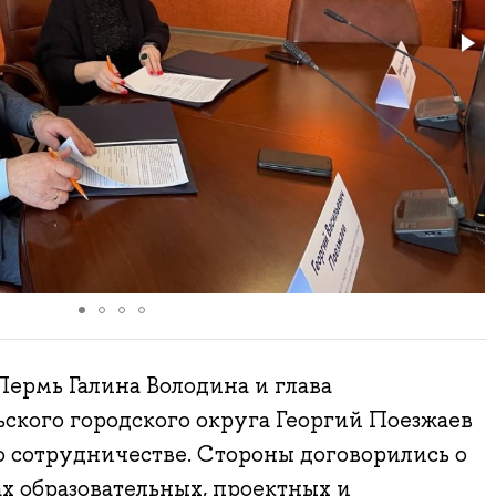
рмь Галина Володина и глава
ского городского округа Георгий Поезжаев
 сотрудничестве. Стороны договорились о
х образовательных, проектных и