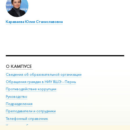
Караваева Юлия Станиславовна
О КАМПУСЕ
ОБ
Сведения об образовательной организации
Дов
Обращения граждан в НИУ ВШЭ - Пермь
Ол
Противодействие коррупции
При
Руководство
При
Подразделения
Ин
Преподаватели и сотрудники
До
Телефонный справочник
Уни
Корпуса и общежития
Обр