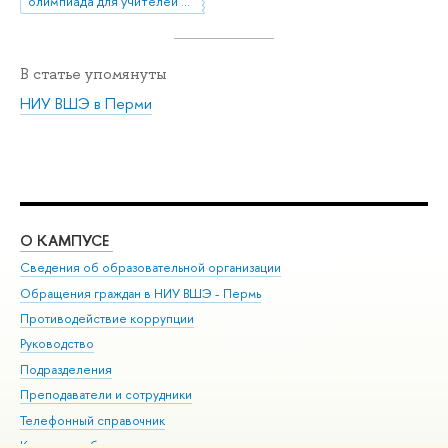
олимпиада для учителей ПРОФИ
В статье упомянуты
НИУ ВШЭ в Перми
О КАМПУСЕ
ОБ
Сведения об образовательной организации
Дов
Обращения граждан в НИУ ВШЭ - Пермь
Ол
Противодействие коррупции
При
Руководство
При
Подразделения
Ин
Преподаватели и сотрудники
До
Телефонный справочник
Уни
Корпуса и общежития
Обр