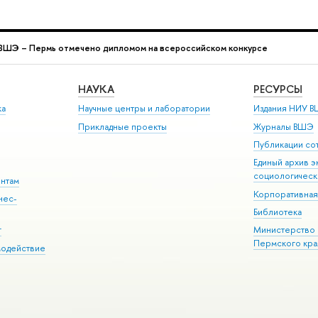
ВШЭ – Пермь отмечено дипломом на всероссийском конкурсе
НАУКА
РЕСУРСЫ
ка
Научные центры и лаборатории
Издания НИУ В
Прикладные проекты
Журналы ВШЭ
Публикации со
Единый архив э
социологическ
ентам
Корпоративная
нес-
Библиотека
г
Министерство 
Пермского кра
модействие