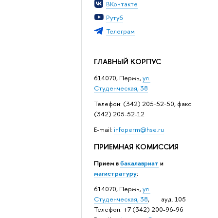
ВКонтакте
Рутуб
Телеграм
ГЛАВНЫЙ КОРПУС
614070, Пермь,
ул.
Студенческая, 38
Телефон: (342) 205-52-50, факс:
(342) 205-52-12
Е-mail:
infoperm@hse.ru
ПРИЕМНАЯ КОМИССИЯ
Прием в
бакалавриат
и
магистратуру
:
614070, Пермь,
ул.
Студенческая, 38
, ауд. 105
Телефон: +7 (342) 200-96-96