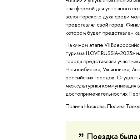
России и углублению знаний ин
платформой для успешного со
волонтерского духа среди мол
представлял свой город. Фина
котором будет представлен к
На очном этапе VII Всероссий
туризма I LOVE RUSSIA-2023» н
города представляли участники
Новосибирска, Ульяновска, Аст
российских городов. Студенты
межкультурная коммуникация в
достопримечательностях Пер
Полина Носкова, Полина Толку
Поездка была