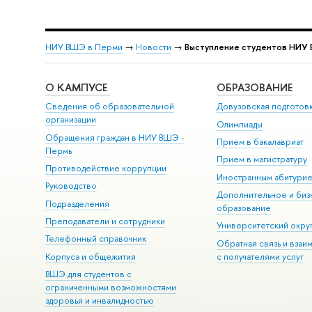
НИУ ВШЭ в Перми
→
Новости
→
Выступление студентов НИУ 
О КАМПУСЕ
ОБРАЗОВАНИЕ
Сведения об образовательной
Довузовская подготов
организации
Олимпиады
Обращения граждан в НИУ ВШЭ -
Прием в бакалавриат
Пермь
Прием в магистратуру
Противодействие коррупции
Иностранным абитури
Руководство
Дополнительное и биз
Подразделения
образование
Преподаватели и сотрудники
Университетский окру
Телефонный справочник
Обратная связь и взаи
Корпуса и общежития
с получателями услуг
ВШЭ для студентов с
ограниченными возможностями
здоровья и инвалидностью