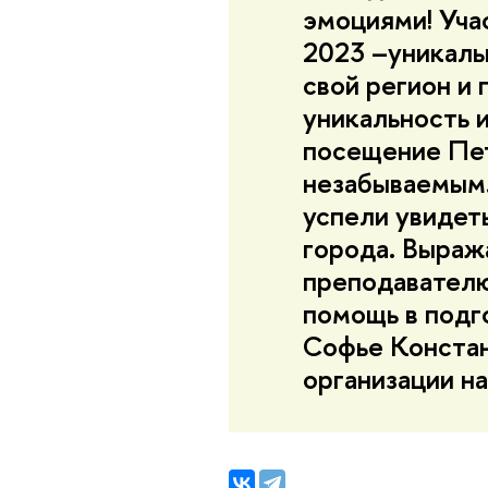
эмоциями! Уча
2023 –уникаль
свой регион и
уникальность и
посещение Пет
незабываемым.
успели увидеть
города. Выраж
преподавателю
помощь в подго
Софье Констан
организации н