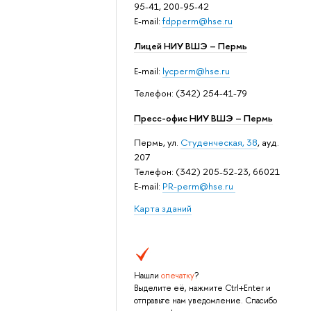
95-41, 200-95-42
E-mail:
fdpperm@hse.ru
Лицей НИУ ВШЭ – Пермь
E-mail:
lycperm@hse.ru
Телефон: (342) 254-41-79
Пресс-офис НИУ ВШЭ – Пермь
Пермь, ул.
Студенческая, 38
, ауд.
207
Телефон: (342) 205-52-23, 66021
E-mail:
PR-perm@hse.ru
Карта зданий
Нашли
опечатку
?
Выделите её, нажмите Ctrl+Enter и
отправьте нам уведомление. Спасибо