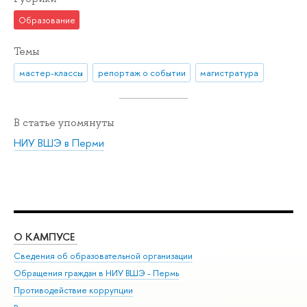
Образование
Темы
мастер-классы
репортаж о событии
магистратура
В статье упомянуты
НИУ ВШЭ в Перми
О КАМПУСЕ
ОБ
Сведения об образовательной организации
Дов
Обращения граждан в НИУ ВШЭ - Пермь
Ол
Противодействие коррупции
При