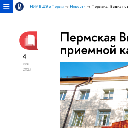
НИУ ВШЭ в Перми
Новости
Пермская Вышка под
Пермская В
приемной к
4
сен
2023