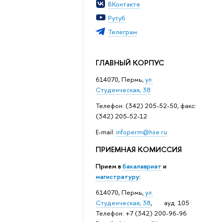
ВКонтакте
Рутуб
Телеграм
ГЛАВНЫЙ КОРПУС
614070, Пермь,
ул.
Студенческая, 38
Телефон: (342) 205-52-50, факс:
(342) 205-52-12
Е-mail:
infoperm@hse.ru
ПРИЕМНАЯ КОМИССИЯ
Прием в
бакалавриат
и
магистратуру
:
614070, Пермь,
ул.
Студенческая, 38
, ауд. 105
Телефон: +7 (342) 200-96-96