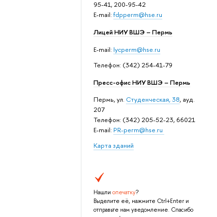
95-41, 200-95-42
E-mail:
fdpperm@hse.ru
Лицей НИУ ВШЭ – Пермь
E-mail:
lycperm@hse.ru
Телефон: (342) 254-41-79
Пресс-офис НИУ ВШЭ – Пермь
Пермь, ул.
Студенческая, 38
, ауд.
207
Телефон: (342) 205-52-23, 66021
E-mail:
PR-perm@hse.ru
Карта зданий
Нашли
опечатку
?
Выделите её, нажмите Ctrl+Enter и
отправьте нам уведомление. Спасибо