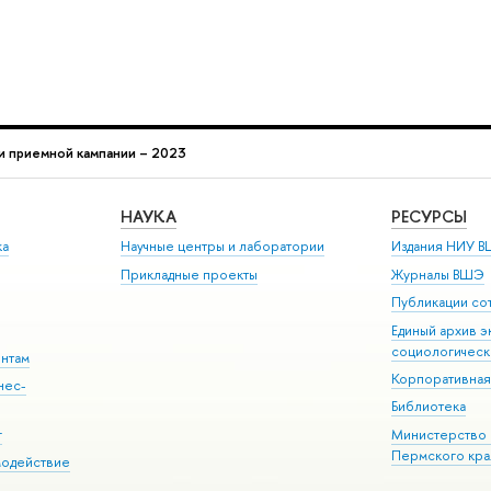
и приемной кампании – 2023
НАУКА
РЕСУРСЫ
ка
Научные центры и лаборатории
Издания НИУ В
Прикладные проекты
Журналы ВШЭ
Публикации со
Единый архив э
социологическ
ентам
Корпоративная
нес-
Библиотека
г
Министерство 
Пермского кра
модействие