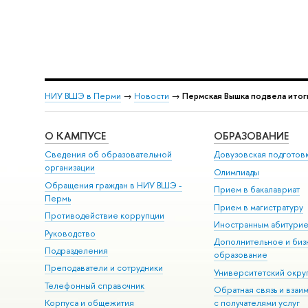
НИУ ВШЭ в Перми
→
Новости
→
Пермская Вышка подвела итог
О КАМПУСЕ
ОБРАЗОВАНИЕ
Сведения об образовательной
Довузовская подготов
организации
Олимпиады
Обращения граждан в НИУ ВШЭ -
Прием в бакалавриат
Пермь
Прием в магистратуру
Противодействие коррупции
Иностранным абитури
Руководство
Дополнительное и биз
Подразделения
образование
Преподаватели и сотрудники
Университетский окру
Телефонный справочник
Обратная связь и взаи
Корпуса и общежития
с получателями услуг