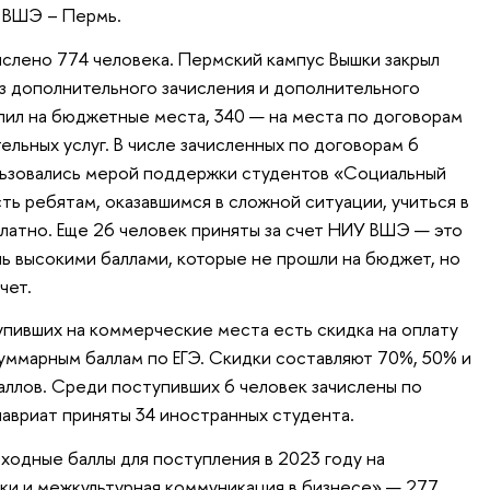
У ВШЭ – Пермь.
ислено 774 человека. Пермский кампус Вышки закрыл
з дополнительного зачисления и дополнительного
пил на бюджетные места, 340 — на места по договорам
ельных услуг. В числе зачисленных по договорам 6
льзовались мерой поддержки студентов «Социальный
ть ребятам, оказавшимся в сложной ситуации, учиться в
атно. Еще 26 человек приняты за счет НИУ ВШЭ — это
ь высокими баллами, которые не прошли на бюджет, но
чет.
упивших на коммерческие места есть скидка на оплату
уммарным баллам по ЕГЭ. Скидки составляют 70%, 50% и
аллов. Среди поступивших 6 человек зачислены по
лавриат приняты 34 иностранных студента.
ходные баллы для поступления в 2023 году на
ки и межкультурная коммуникация в бизнесе» — 277