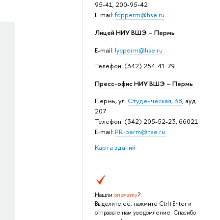
95-41, 200-95-42
E-mail:
fdpperm@hse.ru
Лицей НИУ ВШЭ – Пермь
E-mail:
lycperm@hse.ru
Телефон: (342) 254-41-79
Пресс-офис НИУ ВШЭ – Пермь
Пермь, ул.
Студенческая, 38
, ауд.
207
Телефон: (342) 205-52-23, 66021
E-mail:
PR-perm@hse.ru
Карта зданий
Нашли
опечатку
?
Выделите её, нажмите Ctrl+Enter и
отправьте нам уведомление. Спасибо