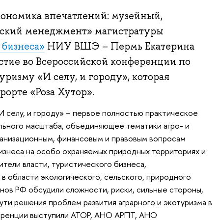
кономика впечатлений: музейный,
еский менеджмент» магистратуры
 бизнеса»
НИУ ВШЭ – Пермь Екатерина
стие во Всероссийской конференции по
уризму «И селу, и городу», которая
рорте «Роза Хутор».
 селу, и городу» – первое полностью практическое
ьного масштаба, объединяющее тематики агро- и
ганизационным, финансовым и правовым вопросам
изнеса на особо охраняемых природных территориях и
ители власти, туристического бизнеса,
 в области экологического, сельского, природного
онов РФ обсудили сложности, риски, сильные стороны,
ути решения проблем развития аграрного и экотуризма в
еренции выступили АТОР, АНО АРПТ, АНО