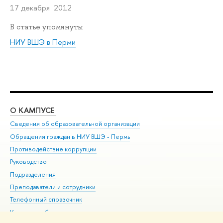
17 декабря 2012
В статье упомянуты
НИУ ВШЭ в Перми
О КАМПУСЕ
ОБ
Сведения об образовательной организации
Дов
Обращения граждан в НИУ ВШЭ - Пермь
Ол
Противодействие коррупции
При
Руководство
При
Подразделения
Ин
Преподаватели и сотрудники
До
Телефонный справочник
Уни
Корпуса и общежития
Обр