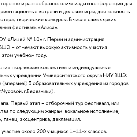
торонне и разнообразно: олимпиады и конференции для
ориентационные встречи и деловые игры, деятельность
стера, творческие конкурсы. В числе самых ярких
дный фестиваль «Алиса».
ОУ «Лицей № 10» г. Перми и администрация
 ВШЭ – отмечают высокую активность участия
 этом учебном году.
астие творческие коллективы и индивидуальные
льных учреждений Университетского округа НИУ ВШЭ:
 (впервые!) 3 образовательных учреждения из городов
г.Чусовой, г.Березники).
апа. Первый этап – отборочный тур фестиваля, или
тва по следующим жанрам: вокальное исполнение,
 танец, эксцентрика, декламация.
 участие около 200 учащихся 1–11-х классов.