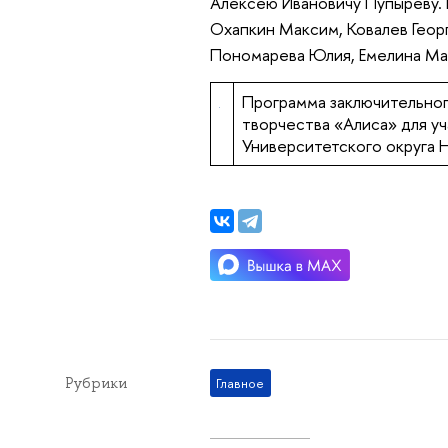
Алексею Ивановичу Пупыреву. 
Охапкин Максим, Ковалев Георг
Пономарева Юлия, Емелина Ма
Программа заключительног
творчества «Алиса» для у
Университетского округа
Рубрики
Главное