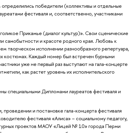
в определились победители (коллективы и отдельные
лауреатами фестиваля и, соответственно, участниками
оголикое Прикамье (диалог культур)». Свои сценические
и самобытности и красоте родного края. Любовь к
нем творческом исполнении разнообразного репертуара,
ых костюмах. Каждый номер был встречен бурными
астники уже не первый раз выступают на гала-концерте
отметили, как растет уровень их исполнительского
ены специальными Дипломами лауреатов фестиваля и
и, проведении и постановке гала-концерта фестиваля
оводителю фестиваля «Алиса» – социальному педагогу,
турных проектов МАОУ «Лицей № 10» города Перми