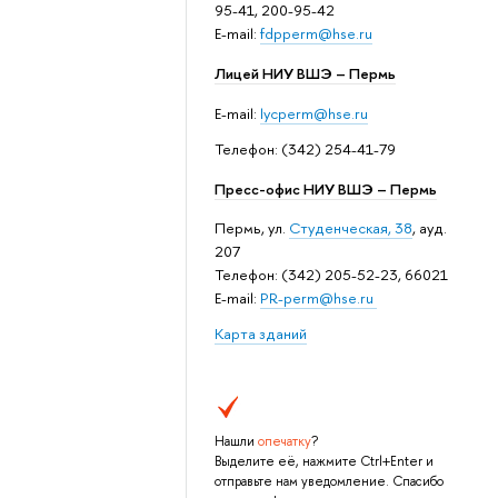
95-41, 200-95-42
E-mail:
fdpperm@hse.ru
Лицей НИУ ВШЭ – Пермь
E-mail:
lycperm@hse.ru
Телефон: (342) 254-41-79
Пресс-офис НИУ ВШЭ – Пермь
Пермь, ул.
Студенческая, 38
, ауд.
207
Телефон: (342) 205-52-23, 66021
E-mail:
PR-perm@hse.ru
Карта зданий
Нашли
опечатку
?
Выделите её, нажмите Ctrl+Enter и
отправьте нам уведомление. Спасибо