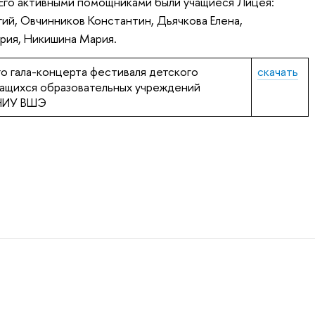
Его активными помощниками были учащиеся Лицея:
ий, Овчинников Константин, Дьячкова Елена,
рия, Никишина Мария.
о гала-концерта фестиваля детского
скачать
чащихся образовательных учреждений
 НИУ ВШЭ