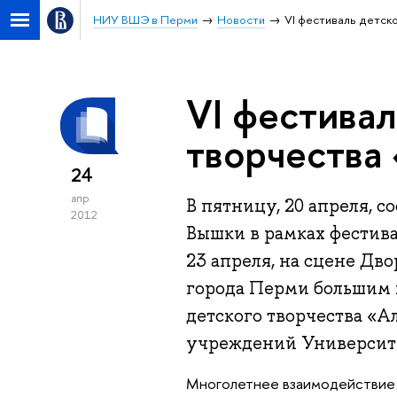
НИУ ВШЭ в Перми
Новости
VI фестиваль детск
VI фестивал
творчества
24
апр
В пятницу, 20 апреля, с
2012
Вышки в рамках фестива
23 апреля, на сцене Дв
города Перми большим 
детского творчества «А
учреждений Университ
Многолетнее взаимодействие