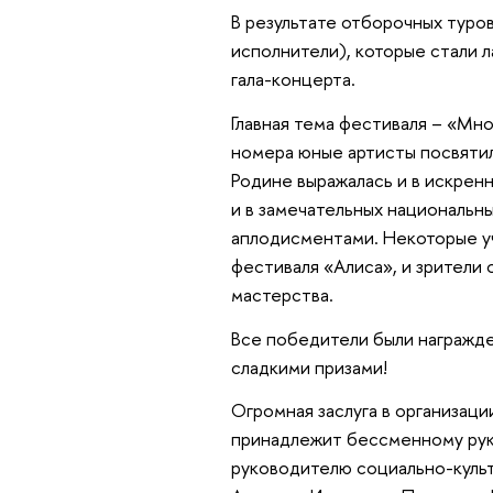
В результате отборочных туро
исполнители), которые стали 
гала-концерта.
Главная тема фестиваля – «Мн
номера юные артисты посвятил
Родине выражалась и в искрен
и в замечательных национальн
аплодисментами. Некоторые уч
фестиваля «Алиса», и зрители 
мастерства.
Все победители были награжд
сладкими призами!
Огромная заслуга в организаци
принадлежит бессменному рук
руководителю социально-куль