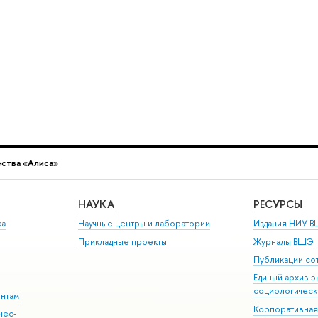
ества «Алиса»
НАУКА
РЕСУРСЫ
ка
Научные центры и лаборатории
Издания НИУ В
Прикладные проекты
Журналы ВШЭ
Публикации со
Единый архив э
социологическ
ентам
Корпоративная
нес-