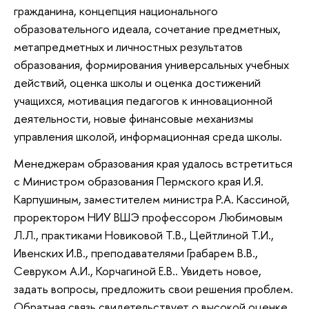
гражданина, концепция национального
образовательного идеала, сочетание предметных,
метапредметных и личностных результатов
образования, формирования универсальных учебных
действий, оценка школы и оценка достижений
учащихся, мотивация педагогов к инновационной
деятельности, новые финансовые механизмы
управления школой, информационная среда школы.
Менеджерам образования края удалось встретиться
с Министром образования Пермского края И.Я.
Карпушиным, заместителем министра Р.А. Кассиной,
проректором НИУ ВШЭ профессором Любимовым
Л.Л., практиками Новиковой Т.В., Цейтлиной Т.И.,
Ивенских И.В., преподавателями Грабарем В.В.,
Севруком А.И., Корчагиной Е.В.. Увидеть новое,
задать вопросы, предложить свои решения проблем.
Обратная связь свидетельствует о высокой оценке