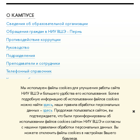
О КАМПУСЕ
ОБ
Сведения об образовательной организации
Дов
Обращения граждан в НИУ ВШЭ - Пермь
Ол
Противодействие коррупции
При
Руководство
При
Подразделения
Ин
Преподаватели и сотрудники
До
Телефонный справочник
Уни
Корпуса и общежития
Обр
ВШЭ для студентов с ограниченными возможностями
Мы используем файлы cookies для улучшения работы сайта
здоровья и инвалидностью
НИУ ВШЭ и большего удобства его использования. Более
подробную информацию об использовании файлов cookies
Единая платежная страница
можно найти
здесь
, наши правила обработки персональных
данных –
здесь
. Продолжая пользоваться сайтом, вы
✖
Редактору
подтверждаете, что были проинформированы об
© НИУ ВШЭ 1993–2026
Условия использования материалов
Адреса
использовании файлов cookies сайтом НИУ ВШЭ и согласны
с нашими правилами обработки персональных данных. Вы
и контакты
Карта сайта
можете отключить файлы cookies в настройках Вашего
Шрифты HSE Sans и HSE Slab разработаны в
Школе дизайна НИУ ВШЭ
браузера.