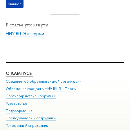
Главное
В статье упомянуты
НИУ ВШЭ в Перми
О КАМПУСЕ
ОБ
Сведения об образовательной организации
Дов
Обращения граждан в НИУ ВШЭ - Пермь
Ол
Противодействие коррупции
При
Руководство
При
Подразделения
Ин
Преподаватели и сотрудники
До
Телефонный справочник
Уни