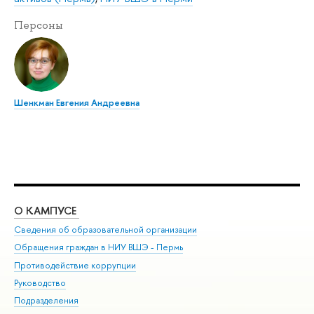
Персоны
Шенкман Евгения Андреевна
О КАМПУСЕ
ОБ
Сведения об образовательной организации
Дов
Обращения граждан в НИУ ВШЭ - Пермь
Ол
Противодействие коррупции
При
Руководство
При
Подразделения
Ин