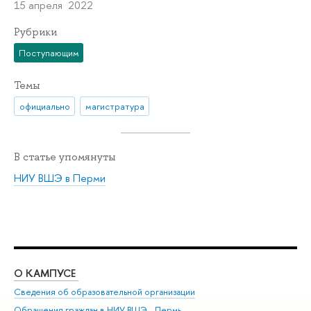
15 апреля 2022
Рубрики
Поступающим
Темы
официально
магистратура
В статье упомянуты
НИУ ВШЭ в Перми
О КАМПУСЕ
ОБ
Сведения об образовательной организации
Дов
Обращения граждан в НИУ ВШЭ - Пермь
Ол