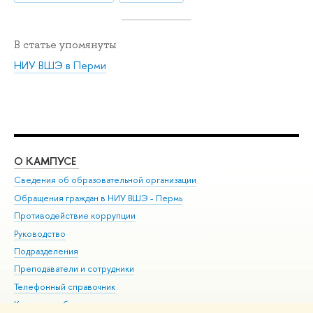
В статье упомянуты
НИУ ВШЭ в Перми
О КАМПУСЕ
ОБ
Сведения об образовательной организации
Дов
Обращения граждан в НИУ ВШЭ - Пермь
Ол
Противодействие коррупции
При
Руководство
При
Подразделения
Ин
Преподаватели и сотрудники
До
Телефонный справочник
Уни
Корпуса и общежития
Обр