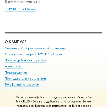
В статье упомянуты
НИУ ВШЭ в Перми
О КАМПУСЕ
ОБ
Сведения об образовательной организации
Дов
Обращения граждан в НИУ ВШЭ - Пермь
Ол
Противодействие коррупции
При
Руководство
При
Подразделения
Ин
Преподаватели и сотрудники
До
Телефонный справочник
Уни
Корпуса и общежития
Обр
ВШЭ для студентов с ограниченными возможностями
Мы используем файлы cookies для улучшения работы сайта
здоровья и инвалидностью
НИУ ВШЭ и большего удобства его использования. Более
подробную информацию об использовании файлов cookies