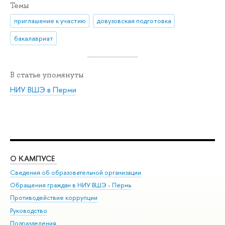
Темы
приглашение к участию
довузовская подготовка
бакалавриат
В статье упомянуты
НИУ ВШЭ в Перми
О КАМПУСЕ
ОБ
Сведения об образовательной организации
Дов
Обращения граждан в НИУ ВШЭ - Пермь
Ол
Противодействие коррупции
При
Руководство
При
Подразделения
Ин