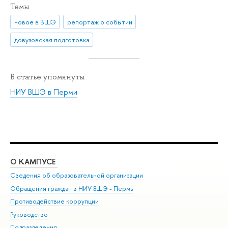
Темы
новое в ВШЭ
репортаж о событии
довузовская подготовка
В статье упомянуты
НИУ ВШЭ в Перми
О КАМПУСЕ
ОБ
Сведения об образовательной организации
Дов
Обращения граждан в НИУ ВШЭ - Пермь
Ол
Противодействие коррупции
При
Руководство
При
Подразделения
Ин