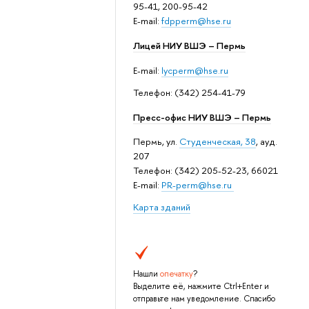
95-41, 200-95-42
E-mail:
fdpperm@hse.ru
Лицей НИУ ВШЭ – Пермь
E-mail:
lycperm@hse.ru
Телефон: (342) 254-41-79
Пресс-офис НИУ ВШЭ – Пермь
Пермь, ул.
Студенческая, 38
, ауд.
207
Телефон: (342) 205-52-23, 66021
E-mail:
PR-perm@hse.ru
Карта зданий
Нашли
опечатку
?
Выделите её, нажмите Ctrl+Enter и
отправьте нам уведомление. Спасибо