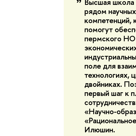
Высшая школа
рядом научных
компетенций, 
помогут обесп
пермского НОЦ
экономических
индустриальн
поле для взаи
технологиях, 
двойниках. По
первый шаг к 
сотрудничеств
«Научно-образ
«Рациональное
Илюшин.