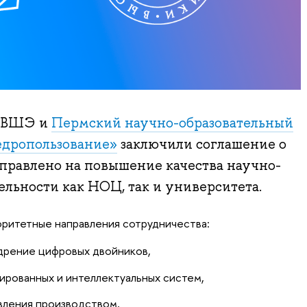
 ВШЭ и
Пермский научно-образовательный
едропользование»
заключили соглашение о
правлено на повышение качества научно-
ельности как НОЦ, так и университета.
ритетные направления сотрудничества:
дрение цифровых двойников,
ированных и интеллектуальных систем,
вления производством,