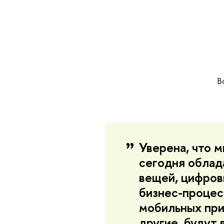
В
Уверена, что 
сегодня облад
вещей, цифров
бизнес-процесс
мобильных при
другие, будут