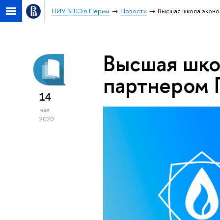
НИУ ВШЭ в Перми
Новости
Высшая школа экон
Высшая шко
партнером
14
мая
2020