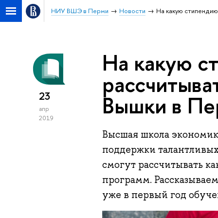
НИУ ВШЭ в Перми
Новости
На какую стипендию
На какую с
рассчитыва
23
Вышки в Пе
апр
2019
Высшая школа экономик
поддержки талантливых
смогут рассчитывать к
программ. Рассказывае
уже в первый год обуче