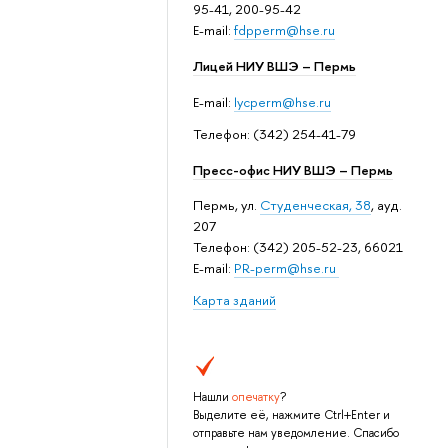
95-41, 200-95-42
E-mail:
fdpperm@hse.ru
Лицей НИУ ВШЭ – Пермь
E-mail:
lycperm@hse.ru
Телефон: (342) 254-41-79
Пресс-офис НИУ ВШЭ – Пермь
Пермь, ул.
Студенческая, 38
, ауд.
207
Телефон: (342) 205-52-23, 66021
E-mail:
PR-perm@hse.ru
Карта зданий
Нашли
опечатку
?
Выделите её, нажмите Ctrl+Enter и
отправьте нам уведомление. Спасибо