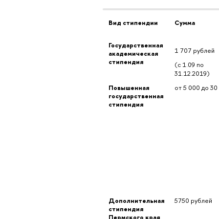
Вид стипендии
Сумма
Государственная 
1 707 рублей
академическая 
стипендия
(с 1.09 по 
31.12.2019)
Повышенная 
от 5 000 до 30
государственная 
стипендия
Дополнительная 
5750 рублей
стипендия 
Пермского края