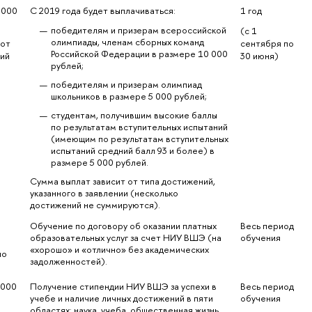
 000 
С 2019 года будет выплачиваться:
1 год
победителям и призерам всероссийской 
(с 1 
олимпиады, членам сборных команд 
от 
сентября по 
Российской Федерации в размере 10 000 
ний
30 июня)
рублей;
победителям и призерам олимпиад 
школьников в размере 5 000 рублей;
студентам, получившим высокие баллы 
по результатам вступительных испытаний 
(имеющим по результатам вступительных 
испытаний средний балл 93 и более) в 
размере 5 000 рублей.
Сумма выплат зависит от типа достижений, 
указанного в заявлении (несколько 
достижений не суммируются).
Обучение по договору об оказании платных 
Весь период 
образовательных услуг за счет НИУ ВШЭ (на 
обучения
«хорошо» и «отлично» без академических 
о 
задолженностей).
 000 
Получение стипендии НИУ ВШЭ за успехи в 
Весь период 
учебе и наличие личных достижений в пяти 
обучения
областях: наука, учеба, общественная жизнь, 