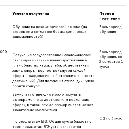
Условия получения
Период 
получения
Обучение на некоммерческой основе (на 
Весь период 
«хорошо» и «отлично» без академических 
обучения
задолженностей)
 000
Весь период 
Получение государственной академической 
обучения, со 
стипендии и наличие личных достижений в 
2 семестра 1 
пяти областях: наука, учеба, общественная 
курса
жизнь, спорт, творчество (внутри каждой 
сферы — разделение на 4 степени значимости 
достижений). Для получения стипендии нужно 
пройти конкурс.
Важно: эту стипендию можно получать 
одновременно за достижения в нескольких 
сферах, в таком случае размер выплат может 
значительно увеличиться.
С 1 по 3 курс
По результатам ЕГЭ. Общая сумма баллов по 
трем предметам ЕГЭ устанавливается 