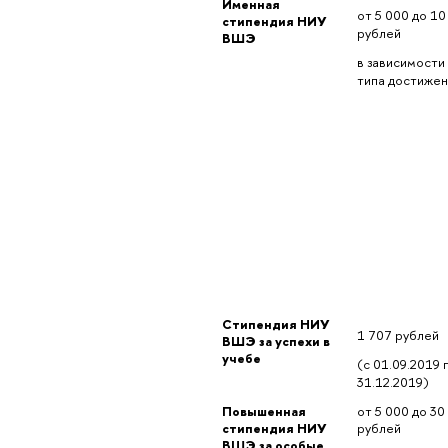
Именная 
от 5 000 до 10
стипендия НИУ 
рублей
ВШЭ
в зависимости 
типа достиже
Стипендия НИУ 
1 707 рублей
ВШЭ за успехи в 
учебе
(с 01.09.2019 п
31.12.2019)
Повышенная 
от 5 000 до 30
стипендия НИУ 
рублей
ВШЭ за особые 