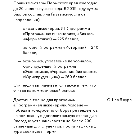
Правительством Пермского края ежегодно 
до 20 июля текущего года. В 2018 году сумма 
баллов составляла (в зависимости от 
направления):
физмат, инженерия, ИТ (программы 
«Программная инженерия», «Бизнес-
информатика») — 225 баллов;
история (программа «История») — 240 
баллов;
экономика, управление персоналом, 
юриспруденция (программы 
«Экономика», «Управление бизнесом», 
«Юриспруденция») — 260 баллов.
Стипендия выплачивается также и тем, кто 
учится на коммерческой основе.
Доступна только для программы 
С 1 по 3 курс
«Программная инженерия». Условие — 
победа в конкурсе по отбору претендентов 
на повышенную дополнительную стипендию. 
Ежегодно устанавливается не более 200 
стипендий для студентов, поступивших на 1 
курс всех вузов Перми.