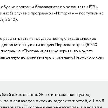
юбую из программ бакалавриата по результатам ЕГЭ и
з них (в случае с программой «История» — поступили «с
в, а 240).
ете рассчитывать на государственную академическую
а дополнительную стипендию Пермского края (5 750
на программе «Программная инженерия», то можете
 повышенную дополнительную стипендию Пермского края
ублей
ежемесячно. Это минимальная сумма,
, не имея академических задолженностей, с 1 по 3
калавриата «Программная инженерия», в месяц вы