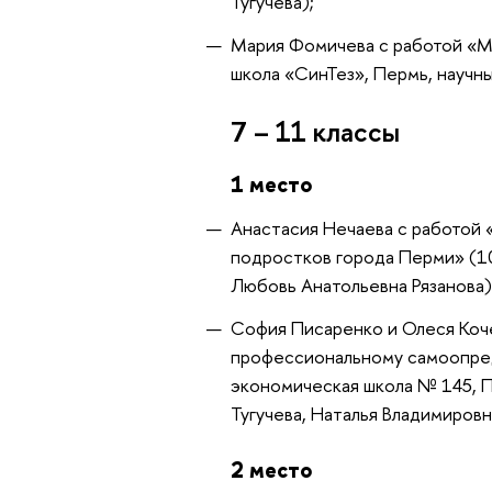
Тугучева);
Мария Фомичева с работой «Мо
школа «СинТез», Пермь, научн
7 – 11 классы
1 место
Анастасия Нечаева с работой
подростков города Перми» (10
Любовь Анатольевна Рязанова)
София Писаренко и Олеся Коче
профессиональному самоопред
экономическая школа № 145, П
Тугучева, Наталья Владимировн
2 место