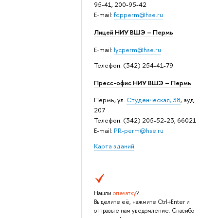
95-41, 200-95-42
E-mail:
fdpperm@hse.ru
Лицей НИУ ВШЭ – Пермь
E-mail:
lycperm@hse.ru
Телефон: (342) 254-41-79
Пресс-офис НИУ ВШЭ – Пермь
Пермь, ул.
Студенческая, 38
, ауд.
207
Телефон: (342) 205-52-23, 66021
E-mail:
PR-perm@hse.ru
Карта зданий
Нашли
опечатку
?
Выделите её, нажмите Ctrl+Enter и
отправьте нам уведомление. Спасибо