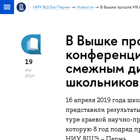
НИУ ВШЭ в Перми
Новости
В Вышке прошла VII
В Вышке про
конференци
19
смежным д
апр
школьников
2019
16 апреля 2019 года шк
представили результат
туре краевой научно-п
которую 8 год подряд п
НИУ ВШЭ – Пермь.