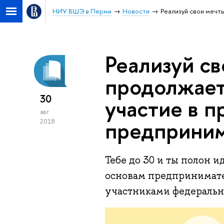
НИУ ВШЭ в Перми
Новости
Реализуй свои мечт
Реализуй св
продолжает
30
участие в 
авг
предприним
2018
Тебе до 30 и ты полон 
основам предпринимател
участниками федеральн