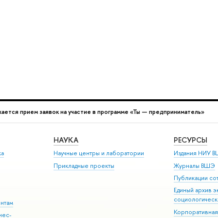
жается прием заявок на участие в программе «Ты — предприниматель»
НАУКА
РЕСУРСЫ
ка
Научные центры и лаборатории
Издания НИУ В
Прикладные проекты
Журналы ВШЭ
Публикации со
Единый архив э
социологическ
ентам
Корпоративная
нес-