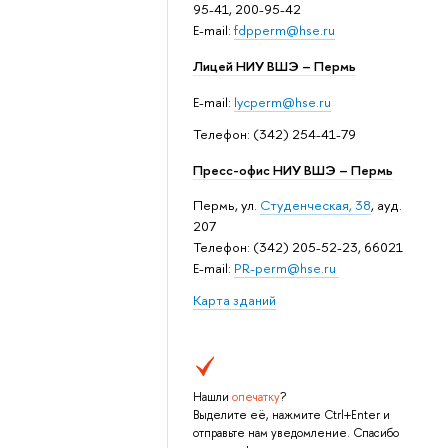
95-41, 200-95-42
E-mail:
fdpperm@hse.ru
Лицей НИУ ВШЭ – Пермь
E-mail:
lycperm@hse.ru
Телефон: (342) 254-41-79
Пресс-офис НИУ ВШЭ – Пермь
Пермь, ул.
Студенческая, 38
, ауд.
207
Телефон: (342) 205-52-23, 66021
E-mail:
PR-perm@hse.ru
Карта зданий
Нашли
опечатку
?
Выделите её, нажмите Ctrl+Enter и
отправьте нам уведомление. Спасибо