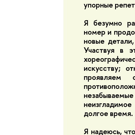
упорные репет
Я безумно ра
номер и продо
новые детали
Участвуя в э
хореографи
искусству; о
проявляем 
противопол
незабываемые 
неизгладимое 
долгое время.
Я надеюсь, чт