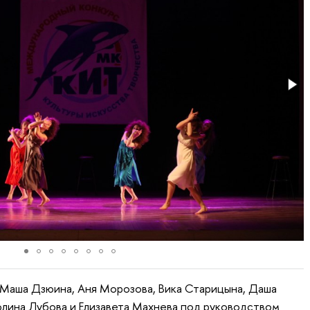
 Маша Дзюина, Аня Морозова, Вика Старицына, Даша
лина Лубова и Елизавета Махнева под руководством