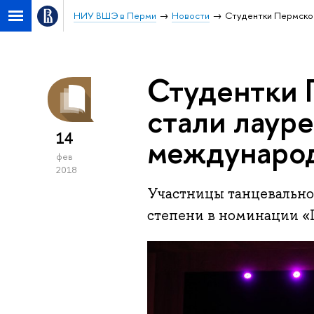
НИУ ВШЭ в Перми
Новости
Студентки Пермской
Студентки 
стали лаур
14
международ
фев
2018
Участницы танцевальной
степени в номинации «