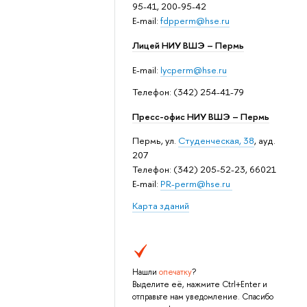
95-41, 200-95-42
E-mail:
fdpperm@hse.ru
Лицей НИУ ВШЭ – Пермь
E-mail:
lycperm@hse.ru
Телефон: (342) 254-41-79
Пресс-офис НИУ ВШЭ – Пермь
Пермь, ул.
Студенческая, 38
, ауд.
207
Телефон: (342) 205-52-23, 66021
E-mail:
PR-perm@hse.ru
Карта зданий
Нашли
опечатку
?
Выделите её, нажмите Ctrl+Enter и
отправьте нам уведомление. Спасибо