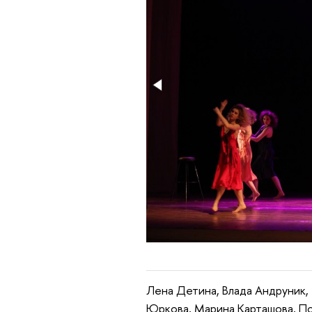
Лена Детина, Влада Андруник,
Юркова, Марина Карташова, По