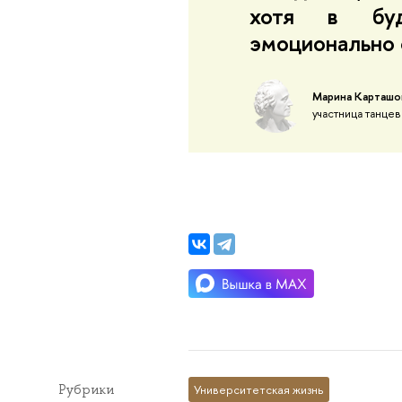
хотя в бу
эмоционально 
Марина Карташо
участница танце
Рубрики
Университетская жизнь