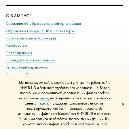
О КАМПУСЕ
ОБ
Сведения об образовательной организации
Дов
Обращения граждан в НИУ ВШЭ - Пермь
Ол
Противодействие коррупции
При
Руководство
При
Подразделения
Ин
Преподаватели и сотрудники
До
Телефонный справочник
Уни
Корпуса и общежития
Обр
ВШЭ для студентов с ограниченными возможностями
Мы используем файлы cookies для улучшения работы сайта
здоровья и инвалидностью
НИУ ВШЭ и большего удобства его использования. Более
подробную информацию об использовании файлов cookies
Единая платежная страница
можно найти
здесь
, наши правила обработки персональных
данных –
здесь
. Продолжая пользоваться сайтом, вы
✖
Редактору
подтверждаете, что были проинформированы об
© НИУ ВШЭ 1993–2026
Условия использования материалов
Адреса
использовании файлов cookies сайтом НИУ ВШЭ и согласны
с нашими правилами обработки персональных данных. Вы
и контакты
Карта сайта
можете отключить файлы cookies в настройках Вашего
Шрифты HSE Sans и HSE Slab разработаны в
Школе дизайна НИУ ВШЭ