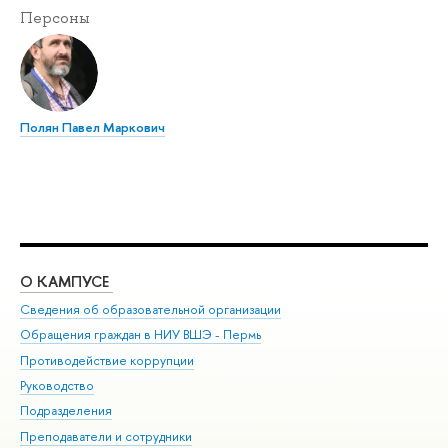
Персоны
Полян Павел Маркович
О КАМПУСЕ
ОБ
Сведения об образовательной организации
Дов
Обращения граждан в НИУ ВШЭ - Пермь
Ол
Противодействие коррупции
При
Руководство
При
Подразделения
Ин
Преподаватели и сотрудники
До