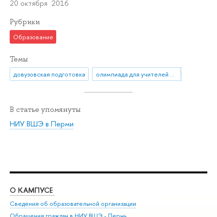
20 октября 2016
Рубрики
Образование
Темы
довузовская подготовка
олимпиада для учителей ПРОФИ
В статье упомянуты
НИУ ВШЭ в Перми
О КАМПУСЕ
ОБ
Сведения об образовательной организации
Дов
Обращения граждан в НИУ ВШЭ - Пермь
Ол