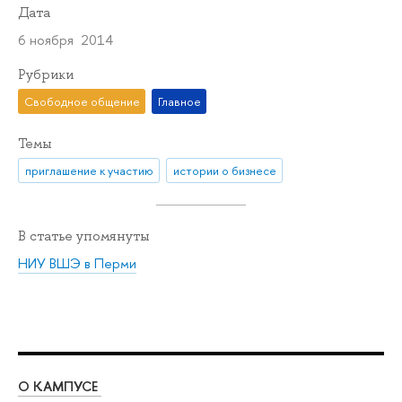
Дата
6 ноября 2014
Рубрики
Свободное общение
Главное
Темы
приглашение к участию
истории о бизнесе
В статье упомянуты
НИУ ВШЭ в Перми
О КАМПУСЕ
ОБ