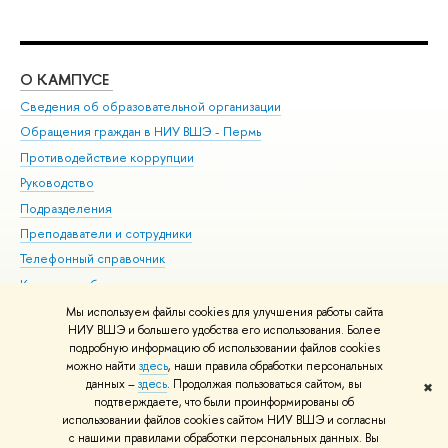
О КАМПУСЕ
ОБ
Сведения об образовательной организации
Дов
Обращения граждан в НИУ ВШЭ - Пермь
Ол
Противодействие коррупции
При
Руководство
При
Подразделения
Ин
Преподаватели и сотрудники
До
Телефонный справочник
Уни
Корпуса и общежития
Обр
ВШЭ для студентов с ограниченными возможностями
Мы используем файлы cookies для улучшения работы сайта
здоровья и инвалидностью
НИУ ВШЭ и большего удобства его использования. Более
подробную информацию об использовании файлов cookies
Единая платежная страница
можно найти
здесь
, наши правила обработки персональных
данных –
здесь
. Продолжая пользоваться сайтом, вы
✖
Редактору
подтверждаете, что были проинформированы об
© НИУ ВШЭ 1993–2026
Условия использования материалов
Адреса
использовании файлов cookies сайтом НИУ ВШЭ и согласны
с нашими правилами обработки персональных данных. Вы
и контакты
Карта сайта