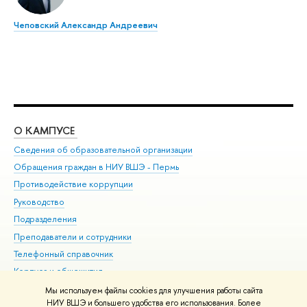
Чеповский Александр Андреевич
О КАМПУСЕ
ОБ
Сведения об образовательной организации
Дов
Обращения граждан в НИУ ВШЭ - Пермь
Ол
Противодействие коррупции
При
Руководство
При
Подразделения
Ин
Преподаватели и сотрудники
До
Телефонный справочник
Уни
Корпуса и общежития
Обр
ВШЭ для студентов с ограниченными возможностями
Мы используем файлы cookies для улучшения работы сайта
здоровья и инвалидностью
НИУ ВШЭ и большего удобства его использования. Более