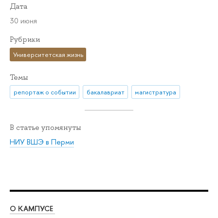
Дата
30 июня
Рубрики
Университетская жизнь
Темы
репортаж о событии
бакалавриат
магистратура
В статье упомянуты
НИУ ВШЭ в Перми
О КАМПУСЕ
ОБ