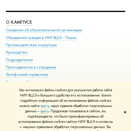
О КАМПУСЕ
ОБ
Сведения об образовательной организации
Дов
Обращения граждан в НИУ ВШЭ - Пермь
Ол
Противодействие коррупции
При
Руководство
При
Подразделения
Ин
Преподаватели и сотрудники
До
Телефонный справочник
Уни
Корпуса и общежития
Обр
ВШЭ для студентов с ограниченными возможностями
Мы используем файлы cookies для улучшения работы сайта
здоровья и инвалидностью
НИУ ВШЭ и большего удобства его использования. Более
подробную информацию об использовании файлов cookies
Единая платежная страница
можно найти
здесь
, наши правила обработки персональных
данных –
здесь
. Продолжая пользоваться сайтом, вы
✖
Редактору
подтверждаете, что были проинформированы об
© НИУ ВШЭ 1993–2026
Условия использования материалов
Адреса
использовании файлов cookies сайтом НИУ ВШЭ и согласны
с нашими правилами обработки персональных данных. Вы
и контакты
Карта сайта