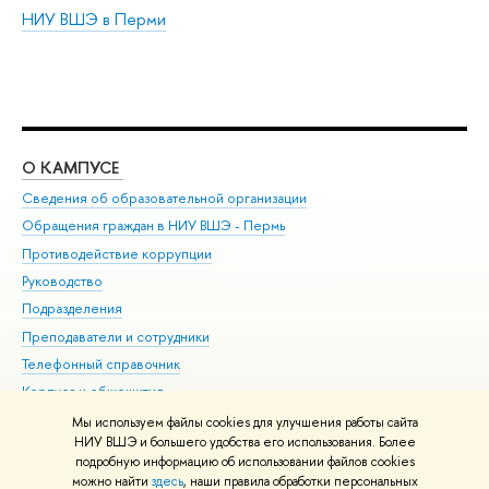
НИУ ВШЭ в Перми
О КАМПУСЕ
ОБ
Сведения об образовательной организации
Дов
Обращения граждан в НИУ ВШЭ - Пермь
Ол
Противодействие коррупции
При
Руководство
При
Подразделения
Ин
Преподаватели и сотрудники
До
Телефонный справочник
Уни
Корпуса и общежития
Обр
ВШЭ для студентов с ограниченными возможностями
Мы используем файлы cookies для улучшения работы сайта
здоровья и инвалидностью
НИУ ВШЭ и большего удобства его использования. Более
подробную информацию об использовании файлов cookies
Единая платежная страница
можно найти
здесь
, наши правила обработки персональных