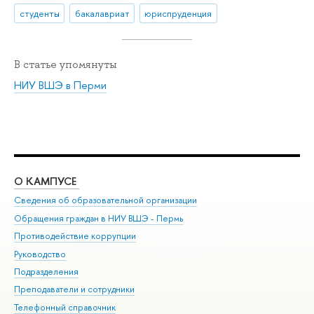
студенты
бакалавриат
юриспруденция
В статье упомянуты
НИУ ВШЭ в Перми
О КАМПУСЕ
ОБ
Сведения об образовательной организации
Дов
Обращения граждан в НИУ ВШЭ - Пермь
Ол
Противодействие коррупции
При
Руководство
При
Подразделения
Ин
Преподаватели и сотрудники
До
Телефонный справочник
Уни