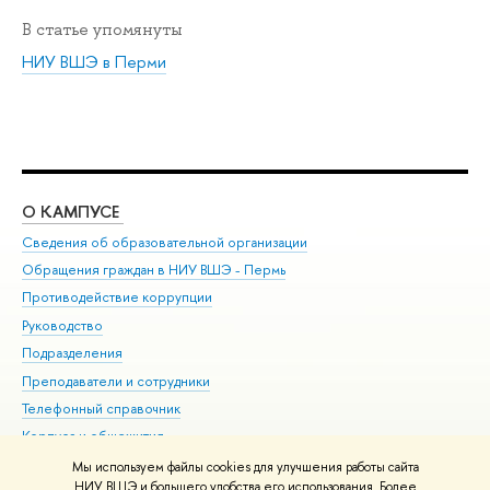
В статье упомянуты
НИУ ВШЭ в Перми
О КАМПУСЕ
ОБ
Сведения об образовательной организации
Дов
Обращения граждан в НИУ ВШЭ - Пермь
Ол
Противодействие коррупции
При
Руководство
При
Подразделения
Ин
Преподаватели и сотрудники
До
Телефонный справочник
Уни
Корпуса и общежития
Обр
ВШЭ для студентов с ограниченными возможностями
Мы используем файлы cookies для улучшения работы сайта
здоровья и инвалидностью
НИУ ВШЭ и большего удобства его использования. Более