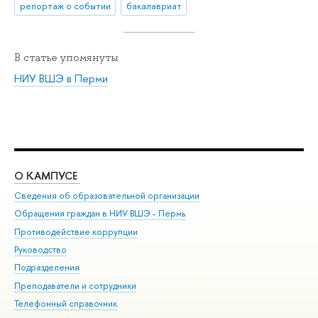
репортаж о событии
бакалавриат
В статье упомянуты
НИУ ВШЭ в Перми
О КАМПУСЕ
ОБ
Сведения об образовательной организации
Дов
Обращения граждан в НИУ ВШЭ - Пермь
Ол
Противодействие коррупции
При
Руководство
При
Подразделения
Ин
Преподаватели и сотрудники
До
Телефонный справочник
Уни