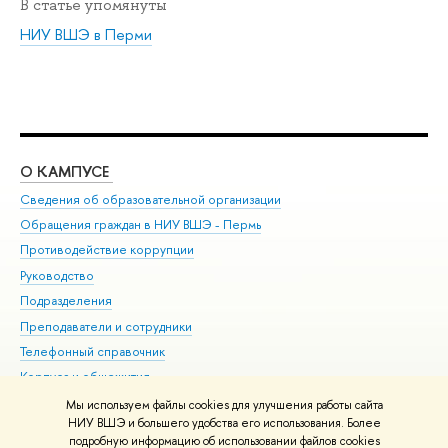
В статье упомянуты
НИУ ВШЭ в Перми
О КАМПУСЕ
ОБ
Сведения об образовательной организации
Дов
Обращения граждан в НИУ ВШЭ - Пермь
Ол
Противодействие коррупции
При
Руководство
При
Подразделения
Ин
Преподаватели и сотрудники
До
Телефонный справочник
Уни
Корпуса и общежития
Обр
ВШЭ для студентов с ограниченными возможностями
Мы используем файлы cookies для улучшения работы сайта
здоровья и инвалидностью
НИУ ВШЭ и большего удобства его использования. Более
подробную информацию об использовании файлов cookies
Единая платежная страница