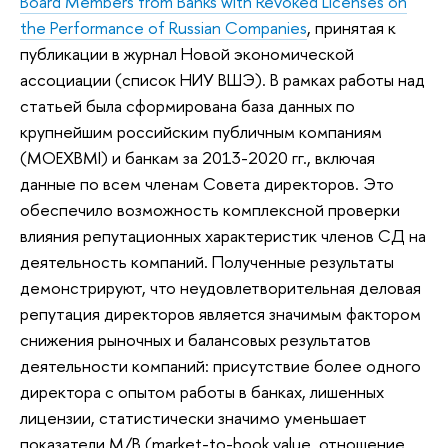
Board Members from Banks with Revoked Licenses on
the Performance of Russian Companies
, принятая к
публикации в журнал Новой экономической
ассоциации (список НИУ ВШЭ). В рамках работы над
статьей была сформирована база данных по
крупнейшим российским публичным компаниям
(MOEXBMI) и банкам за 2013-2020 гг., включая
данные по всем членам Совета директоров. Это
обеспечило возможность комплексной проверки
влияния репутационных характеристик членов СД на
деятельность компаний. Полученные результаты
демонстрируют, что неудовлетворительная деловая
репутация директоров является значимым фактором
снижения рыночных и балансовых результатов
деятельности компаний: присутствие более одного
директора с опытом работы в банках, лишенных
лицензии, статистически значимо уменьшает
показатели M/B (market-to-book value, отношение