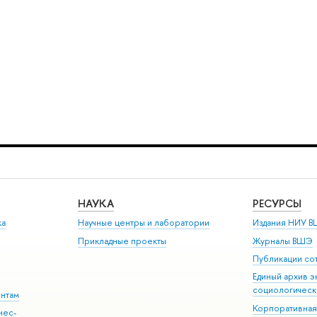
НАУКА
РЕСУРСЫ
ка
Научные центры и лаборатории
Издания НИУ В
Прикладные проекты
Журналы ВШЭ
Публикации со
Единый архив э
социологическ
ентам
Корпоративная
нес-