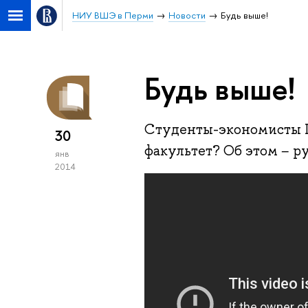
НИУ ВШЭ в Перми
Новости
Будь выше!
Будь выше!
Студенты-экономисты П
30
факультет? Об этом − р
янв
2014