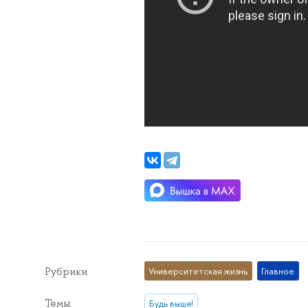
Рубрики
Университетская жизнь
Главное
Темы
Будь выше!