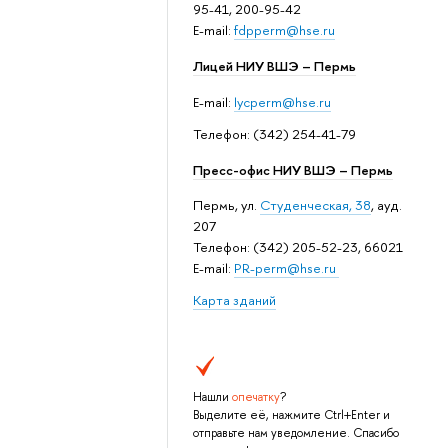
95-41, 200-95-42
E-mail:
fdpperm@hse.ru
Лицей НИУ ВШЭ – Пермь
E-mail:
lycperm@hse.ru
Телефон: (342) 254-41-79
Пресс-офис НИУ ВШЭ – Пермь
Пермь, ул.
Студенческая, 38
, ауд.
207
Телефон: (342) 205-52-23, 66021
E-mail:
PR-perm@hse.ru
Карта зданий
Нашли
опечатку
?
Выделите её, нажмите Ctrl+Enter и
отправьте нам уведомление. Спасибо