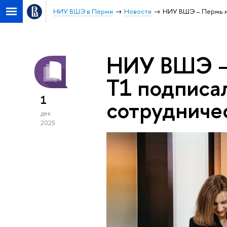
НИУ ВШЭ в Перми
Новости
НИУ ВШЭ – Пермь и 
НИУ ВШЭ – 
Т1 подписа
1
сотрудниче
дек
2025