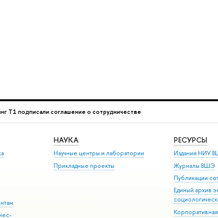
нг Т1 подписали соглашение о сотрудничестве
НАУКА
РЕСУРСЫ
ка
Научные центры и лаборатории
Издания НИУ В
Прикладные проекты
Журналы ВШЭ
Публикации со
Единый архив э
социологическ
ентам
Корпоративная
нес-