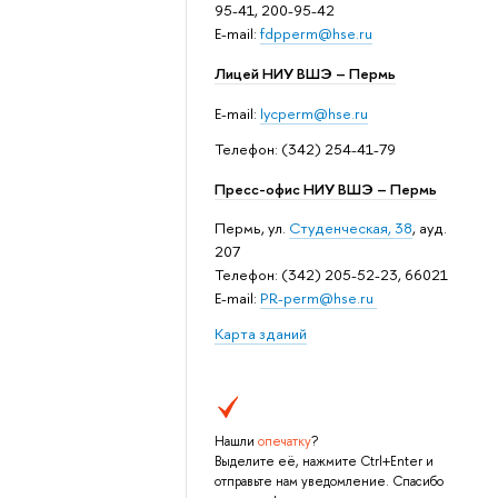
95-41, 200-95-42
E-mail:
fdpperm@hse.ru
Лицей НИУ ВШЭ – Пермь
E-mail:
lycperm@hse.ru
Телефон: (342) 254-41-79
Пресс-офис НИУ ВШЭ – Пермь
Пермь, ул.
Студенческая, 38
, ауд.
207
Телефон: (342) 205-52-23, 66021
E-mail:
PR-perm@hse.ru
Карта зданий
Нашли
опечатку
?
Выделите её, нажмите Ctrl+Enter и
отправьте нам уведомление. Спасибо