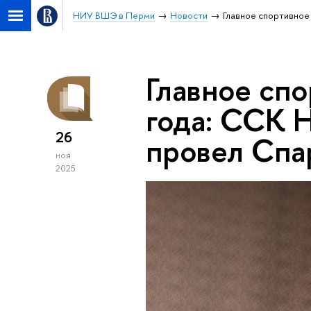
НИУ ВШЭ в Перми
Новости
Главное спортивно
Главное сп
года: ССК
26
провел Спа
ноя
2025