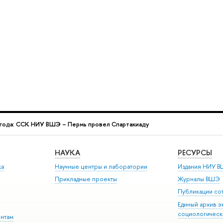
года: ССК НИУ ВШЭ – Пермь провел Спартакиаду
НАУКА
РЕСУРСЫ
ка
Научные центры и лаборатории
Издания НИУ В
Прикладные проекты
Журналы ВШЭ
Публикации со
Единый архив э
социологическ
ентам