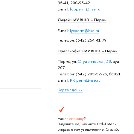
95-41, 200-95-42
E-mail:
fdpperm@hse.ru
Лицей НИУ ВШЭ – Пермь
E-mail:
lycperm@hse.ru
Телефон: (342) 254-41-79
Пресс-офис НИУ ВШЭ – Пермь
Пермь, ул.
Студенческая, 38
, ауд.
207
Телефон: (342) 205-52-23, 66021
E-mail:
PR-perm@hse.ru
Карта зданий
Нашли
опечатку
?
Выделите её, нажмите Ctrl+Enter и
отправьте нам уведомление. Спасибо