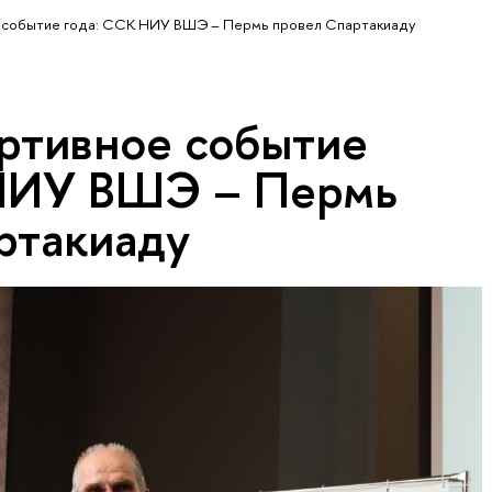
е событие года: ССК НИУ ВШЭ – Пермь провел Спартакиаду
ортивное событие
 НИУ ВШЭ – Пермь
ртакиаду