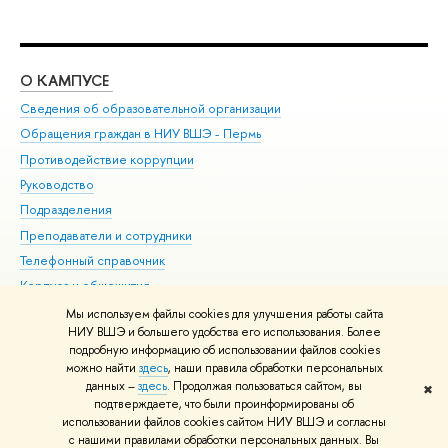
О КАМПУСЕ
ОБ
Сведения об образовательной организации
Дов
Обращения граждан в НИУ ВШЭ - Пермь
Ол
Противодействие коррупции
При
Руководство
При
Подразделения
Ин
Преподаватели и сотрудники
До
Телефонный справочник
Уни
Корпуса и общежития
Обр
ВШЭ для студентов с ограниченными возможностями
Мы используем файлы cookies для улучшения работы сайта
здоровья и инвалидностью
НИУ ВШЭ и большего удобства его использования. Более
подробную информацию об использовании файлов cookies
Единая платежная страница
можно найти
здесь
, наши правила обработки персональных
данных –
здесь
. Продолжая пользоваться сайтом, вы
✖
Редактору
подтверждаете, что были проинформированы об
© НИУ ВШЭ 1993–2026
Условия использования материалов
Адреса
использовании файлов cookies сайтом НИУ ВШЭ и согласны
с нашими правилами обработки персональных данных. Вы
и контакты
Карта сайта