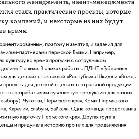
трального менеджмента, ивент-менеджмента
ения стали практические проекты, которые
ку компаний, и некоторые из них будут
ее время.
риентированным, поэтому и занятия, и задания для
паниями-партнерами пермской Вышки. Например,
ю культуру во время прогулки с сотрудником
 долине Егошихи. В рамках работы с ПДНТ «Губерния»
ном для детских спектаклей «Республика Шкид» и «Вождь
ли проекты для детской сцены и театральной продукции
уденты разрабатывали сувенирную продукцию для разных
 выбору): Чукотки, Пермского края, Коми-Пермяцкого
ыма, Карелии, Елабуги, Байкала. Одна команда представила
визитную карточку Пермского края. Другая группа
денцы и придумала историю про них для продвижения