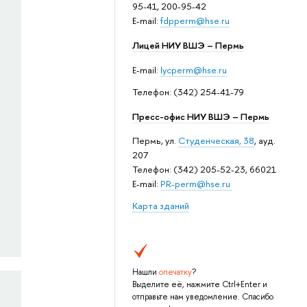
95-41, 200-95-42
E-mail:
fdpperm@hse.ru
Лицей НИУ ВШЭ – Пермь
E-mail:
lycperm@hse.ru
Телефон: (342) 254-41-79
Пресс-офис НИУ ВШЭ – Пермь
Пермь, ул.
Студенческая, 38
, ауд.
207
Телефон: (342) 205-52-23, 66021
E-mail:
PR-perm@hse.ru
Карта зданий
Нашли
опечатку
?
Выделите её, нажмите Ctrl+Enter и
отправьте нам уведомление. Спасибо