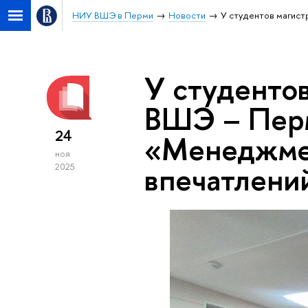
НИУ ВШЭ в Перми
Новости
У студентов магист
У студенто
ВШЭ – Перм
24
«Менеджмен
ноя
впечатлени
2025