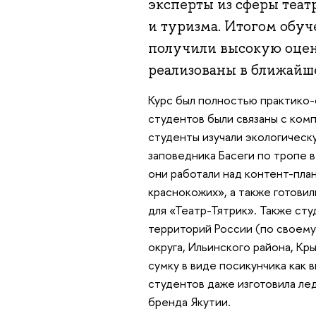
эксперты из сферы теа
и туризма. Итогом обуч
получили высокую оцен
реализованы в ближайш
Курс был полностью практико-о
студентов были связаны с ком
студенты изучали экологическу
заповедника Басеги по тропе в
они работали над контент-пла
краснокожих», а также готови
для «Театр-Тятрик». Также ст
территорий России (по своему
округа, Ильинского района, Кр
сумку в виде посикунчика как 
студентов даже изготовила ле
бренда Якутии.