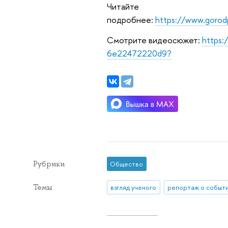
Читайте
подробнее:
https://www.goro
Смотрите видеосюжет:
https:
6e22472220d9?
Рубрики
Общество
Темы
взгляд ученого
репортаж о событ