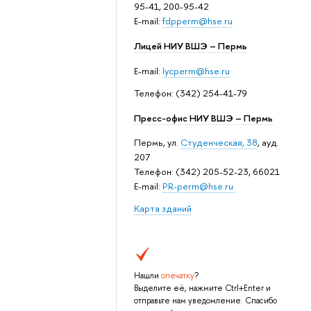
95-41, 200-95-42
E-mail:
fdpperm@hse.ru
Лицей НИУ ВШЭ – Пермь
E-mail:
lycperm@hse.ru
Телефон: (342) 254-41-79
Пресс-офис НИУ ВШЭ – Пермь
Пермь, ул.
Студенческая, 38
, ауд.
207
Телефон: (342) 205-52-23, 66021
E-mail:
PR-perm@hse.ru
Карта зданий
Нашли
опечатку
?
Выделите её, нажмите Ctrl+Enter и
отправьте нам уведомление. Спасибо