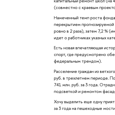
капитальный ремонт школ (на 4
(совместно с краевым проекто
Намеченный темп роста фонда
перекрытием прогнозируемой и
ровно в 2 раза), затем 7,2 % (
идет о работниках указных кат
Есть новая впечатляющая истор
спорт, где предусмотрено обе
федеральным трендом).
Расселение граждан из ветхого
руб. в трехлетнем периоде. П
741 млн. руб. за 3 года. Отра
подсветкой и ремонтом фасадо
Хочу выделить еще одну прият
за 3 года на пешеходные мости