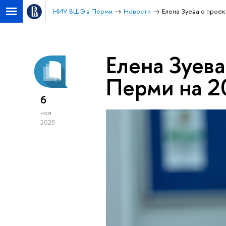
НИУ ВШЭ в Перми
Новости
Елена Зуева о прое
Елена Зуев
Перми на 2
6
ноя
2025