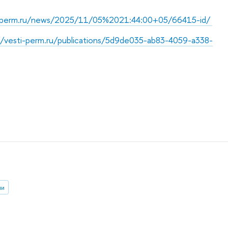
dperm.ru/news/2025/11/05%2021:44:00+05/66415-id/
//vesti-perm.ru/publications/5d9de035-ab83-4059-a338-
ии