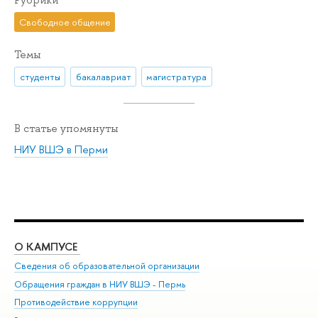
Рубрики
Свободное общение
Темы
студенты
бакалавриат
магистратура
В статье упомянуты
НИУ ВШЭ в Перми
О КАМПУСЕ
ОБ
Сведения об образовательной организации
Дов
Обращения граждан в НИУ ВШЭ - Пермь
Ол
Противодействие коррупции
При